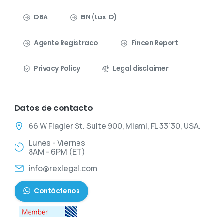
DBA
EIN (tax ID)
Agente Registrado
Fincen Report
Privacy Policy
Legal disclaimer
Datos de contacto
66 W Flagler St. Suite 900, Miami, FL 33130, USA.
Lunes - Viernes
8AM - 6PM (ET)
info@rexlegal.com
Contáctenos