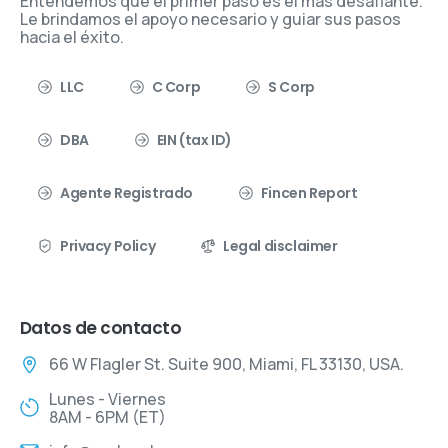
Entendemos que el primer paso es el más desafiante.
Le brindamos el apoyo necesario y guiar sus pasos
hacia el éxito.
LLC
C Corp
S Corp
DBA
EIN (tax ID)
Agente Registrado
Fincen Report
Privacy Policy
Legal disclaimer
Datos de contacto
66 W Flagler St. Suite 900, Miami, FL 33130, USA.
Lunes - Viernes
8AM - 6PM (ET)