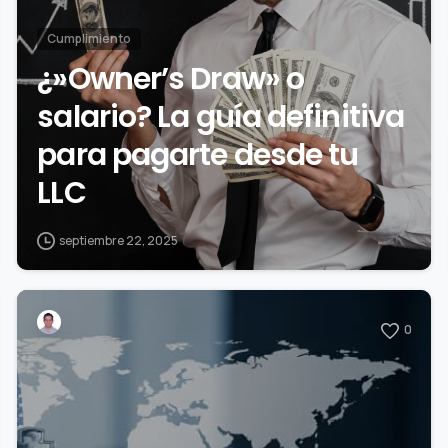
Cumplimiento
¿»Owner’s Draw» o
salario? La guía definitiva
para pagarte desde tu
LLC
septiembre 22, 2025
0