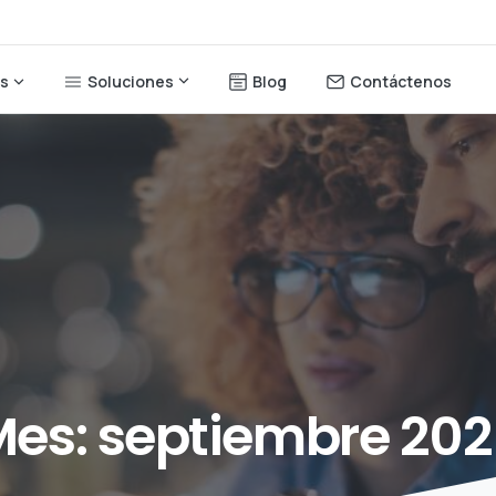
Soluciones
Blog
Contáctenos
os
es:
septiembre
202