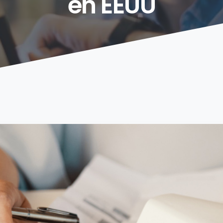
en
EEUU