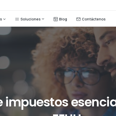
Soluciones
Blog
Contáctenos
os
e
impuestos
esencia