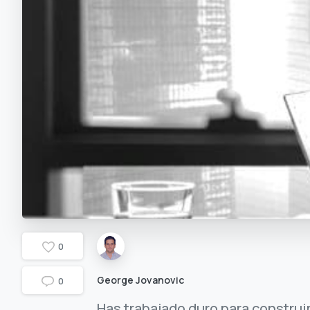
0
George Jovanovic
0
Has trabajado duro para construi