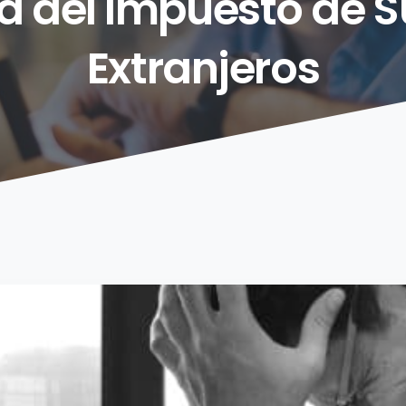
a
del
Impuesto
de
S
Extranjeros