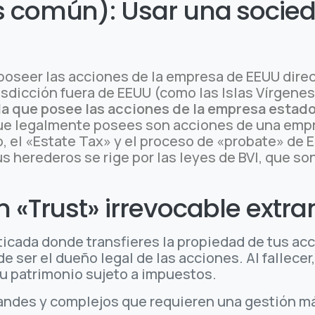
s común): Usar una socied
 poseer las acciones de la empresa de EEUU dire
dicción fuera de EEUU (como las Islas Vírgenes B
la que posee las acciones de la empresa esta
 que legalmente posees son acciones de una empr
o, el «Estate Tax» y el proceso de «probate» d
tus herederos se rige por las leyes de BVI, que s
n «Trust» irrevocable extra
ticada donde transfieres la propiedad de tus acc
de ser el dueño legal de las acciones. Al fallecer
tu patrimonio sujeto a impuestos.
randes y complejos que requieren una gestión má