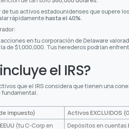
xención de tan solo
$60,000 dólares
.
or de tus activos estadounidenses que supere lo
alar rápidamente
hasta el 40%
.
rador:
 acciones en tu corporación de Delaware valorad
ía de $1,000,000. Tus herederos podrían enfrent
incluye el IRS?
activos que el IRS considera que tienen una cone
s fundamental.
 de impuesto)
Activos EXCLUIDOS (
 EEUU
(tu C-Corp en
Depósitos en cuentas 