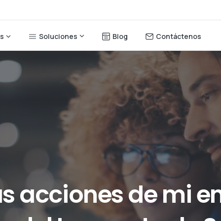
Soluciones
Blog
Contáctenos
os
as
acciones
de
mi
e