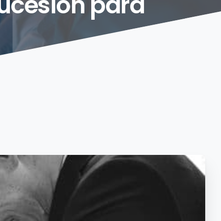
ucesión
para