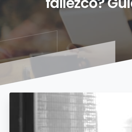
fallezco?
Guí