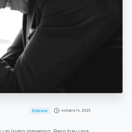
octubre 14, 2025
Empresa
s un logro inmenso. Pero hay una