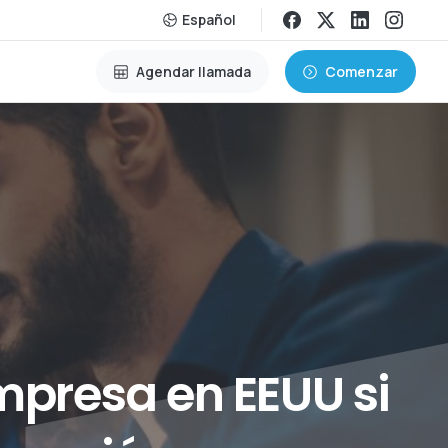
Español
Agendar llamada
Comenzar
mpresa
en
EEUU
si