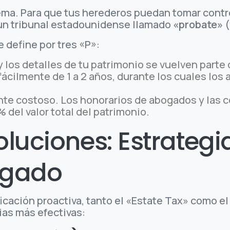
ema. Para que tus herederos puedan tomar contr
n un tribunal estadounidense llamado
«probate»
(
e define por tres «P»:
 los detalles de tu patrimonio se vuelven parte d
ácilmente de 1 a 2 años, durante los cuales los 
e costoso. Los honorarios de abogados y las c
 del valor total del patrimonio.
luciones: Estrategi
legado
icación proactiva, tanto el «Estate Tax» como 
ias más efectivas: