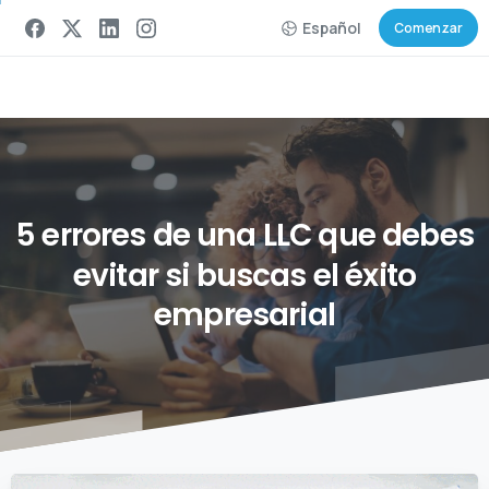
Español
Comenzar
5
errores
de
una
LLC
que
debes
evitar
si
buscas
el
éxito
empresarial