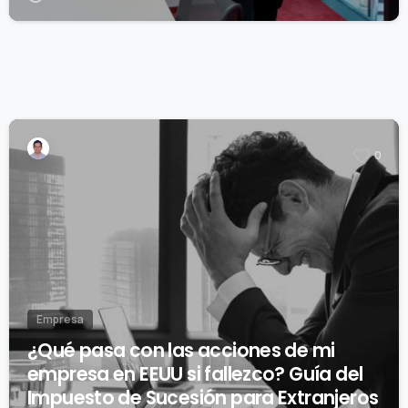
0
Empresa
¿Qué pasa con las acciones de mi
empresa en EEUU si fallezco? Guía del
Impuesto de Sucesión para Extranjeros