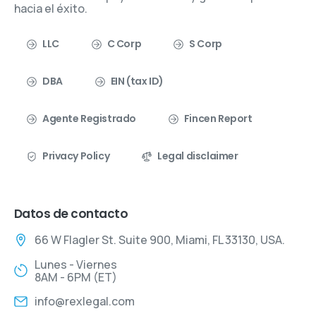
hacia el éxito.
LLC
C Corp
S Corp
DBA
EIN (tax ID)
Agente Registrado
Fincen Report
Privacy Policy
Legal disclaimer
Datos de contacto
66 W Flagler St. Suite 900, Miami, FL 33130, USA.
Lunes - Viernes
8AM - 6PM (ET)
info@rexlegal.com