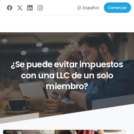
Español
Comenzar
¿Se
puede
evitar
impuestos
con
una
LLC
de
un
solo
miembro?