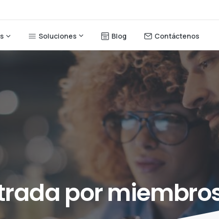
Soluciones
Blog
Contáctenos
os
trada
por
miembro