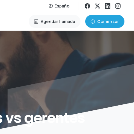
Español
Agendar llamada
Comenzar
s
vs
gerentes