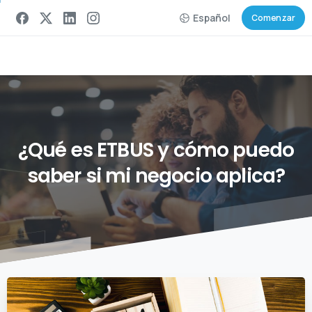
Español
Comenzar
¿Qué
es
ETBUS
y
cómo
puedo
saber
si
mi
negocio
aplica?