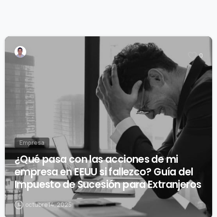
0
Empresa
¿Qué pasa con las acciones de mi
empresa en EEUU si fallezco? Guía del
Impuesto de Sucesión para Extranjeros
octubre 14, 2025