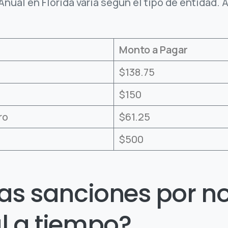
Anual en Florida varía según el tipo de entidad.
Monto a Pagar
$138.75
$150
ro
$61.25
$500
as sanciones por no
l a tiempo?