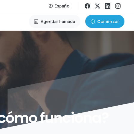
Español
Agendar llamada
Comenzar
cómo
funciona?