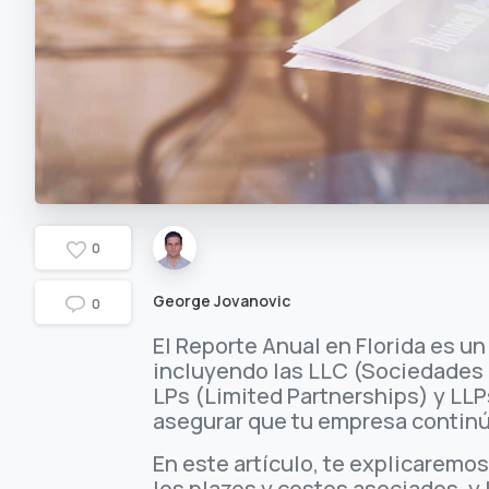
0
George Jovanovic
0
El Reporte Anual en Florida es u
incluyendo las LLC (Sociedades d
LPs (Limited Partnerships) y LLP
asegurar que tu empresa continú
En este artículo, te explicaremo
los plazos y costos asociados, y