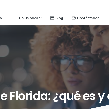
Soluciones
Blog
Contáctenos
os
e
Florida:
¿qué
es
y