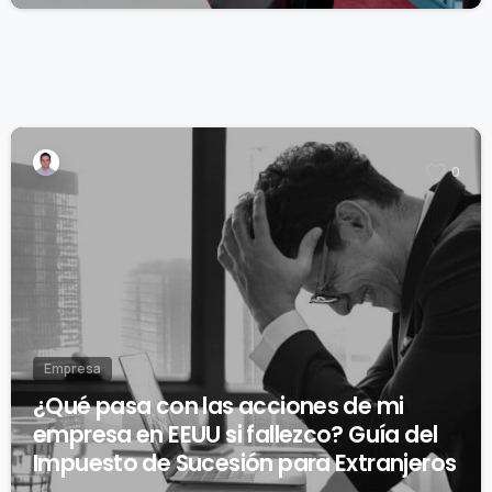
0
Empresa
¿Qué pasa con las acciones de mi
empresa en EEUU si fallezco? Guía del
Impuesto de Sucesión para Extranjeros