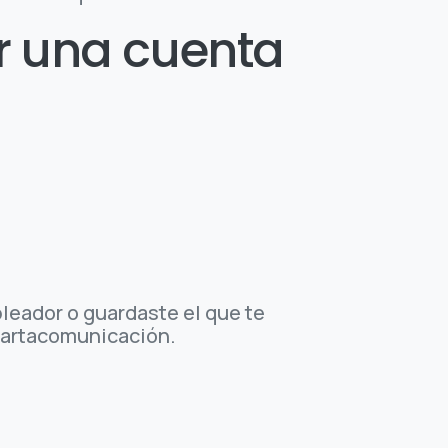
r una cuenta
pleador o guardaste el que te
 cartacomunicación.