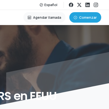
Español
Agendar llamada
Comenzar
IRS
en
EEUU