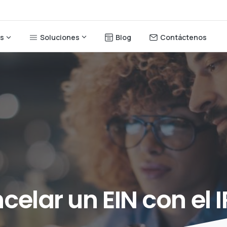
Soluciones
Blog
Contáctenos
os
celar
un
EIN
con
el